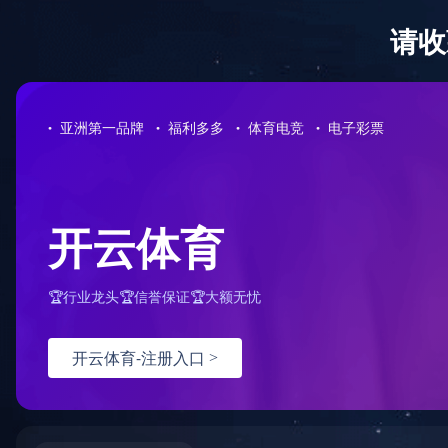
米兰体育网页版
米兰体育
米兰体育
13