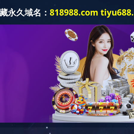
网页版
产品展示
公司简介
工程案例
荣誉证书
新
网页版-米兰体育（中国）官方在线登录
606791608