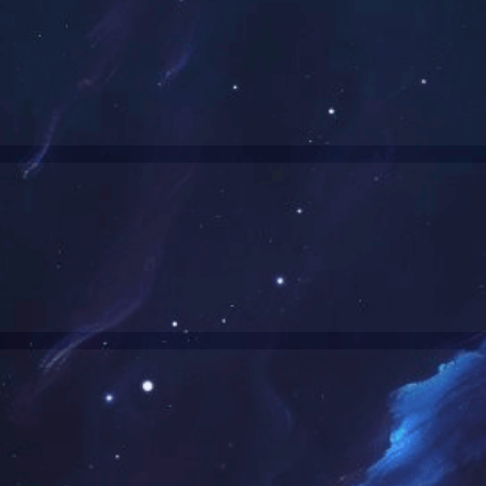
版-米兰体育（中国）官方在线登录
>
育网页版-米兰体育（中国）官方在线登录
米兰体育网页版-米兰体育
1