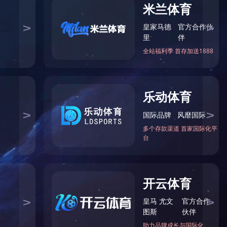
搜索
（中国）官方在线登录
米兰体育网页版-米兰体育（中国）官方在线登