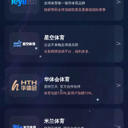
当前位置：
米兰体育网页版
产品展示
>
>
医用推拉式电动门
>
搜索
产品分类
米兰体育网页版-米兰体育（中国）官方在线登录
钢质子母门
钢质单开门
防辐射门
外挂式医用门