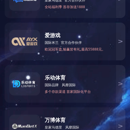
医用防火门
洁净门
树脂门
配件
产品分类
新闻资讯
关于我们
米兰体育网页版-米兰体育（中国）官方在线登录
医用推拉式电动门
常见问题
公司简介
钢质子母门
防辐射门
米兰体育网页版
工程案例
钢质单开门
外挂式医用门
客户见证
荣誉证书
钢质转印医用门
五金配件
成功案例
米兰体育网页版-米
木质对开门
木质单开门