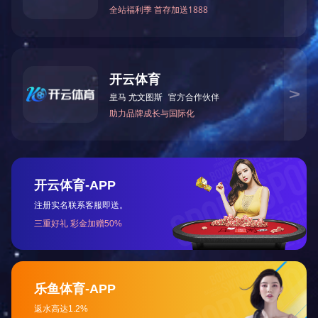
关注我们
名称：
手术室门
型号：
产品特性
外挂式的动力梁及门体直接外挂于墙体，安装快速便捷。
采用特有的高新技术设计，密封性能良好，防止交叉污染，最大限度
提升洁净性能，气密性能符合国家标准(JGIT257-2009)，8 级标准(最
高等级)。
外配圆管拉手，内配暗拉手，保证门扇完全开启。
整体运行轻快安宁，室内外隔音效果好。
环保节能：门体坚固厚实，快速开闭空气流通量减小到最低程度；可
防冷风以及尘土进入有洁净要求的场所，保持恒湿、恒温。